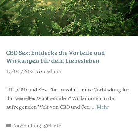
CBD Sex: Entdecke die Vorteile und
Wirkungen für dein Liebesleben
17/04/2024
von
admin
H1: „CBD und Sex: Eine revolutionäre Verbindung für
Ihr sexuelles Wohlbefinden“ Willkommen in der
aufregenden Welt von CBD und Sex. …
Mehr
Kategorien
Anwendungsgebiete