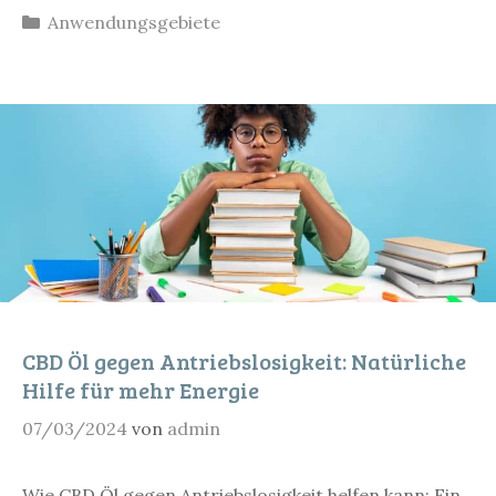
Kategorien
Anwendungsgebiete
CBD Öl gegen Antriebslosigkeit: Natürliche
Hilfe für mehr Energie
07/03/2024
von
admin
Wie CBD Öl gegen Antriebslosigkeit helfen kann: Ein