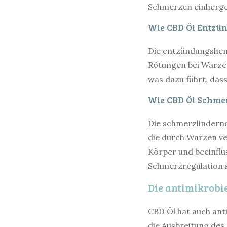
Schmerzen einherg
Wie CBD Öl Entzü
Die entzündungshem
Rötungen bei Warzen
was dazu führt, da
Wie CBD Öl Schmer
Die schmerzlindern
die durch Warzen v
Körper und beeinflu
Schmerzregulation s
Die antimikrobi
CBD Öl hat auch ant
die Ausbreitung des