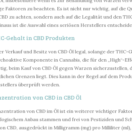
Öl, insbesondere wenn es zur Behandlung von Warzen verw
ge Faktoren zu beachten. Es ist nicht nur wichtig, auf die Q
BD zu achten, sondern auch auf die Legalität und den TH
naus ist die Auswahl eines seriösen Herstellers entscheid
HC-Gehalt in CBD Produkten
der Verkauf und Besitz von CBD Öl legal, solange der THC-
sychoaktive Komponente in Cannabis, die für den „High“-Ef
ichtig, beim Kauf von CBD Öl gegen Warzen sicherzustellen,
lichen Grenzen liegt. Dies kann in der Regel auf dem Produ
stellers überprüft werden.
nzentration von CBD in CBD Öl
zentration von CBD im Öl ist ein weiterer wichtiger Fakto
iologischem Anbau stammen und frei von Pestiziden und Sc
n CBD, ausgedrückt in Milligramm (mg) pro Milliliter (ml), 