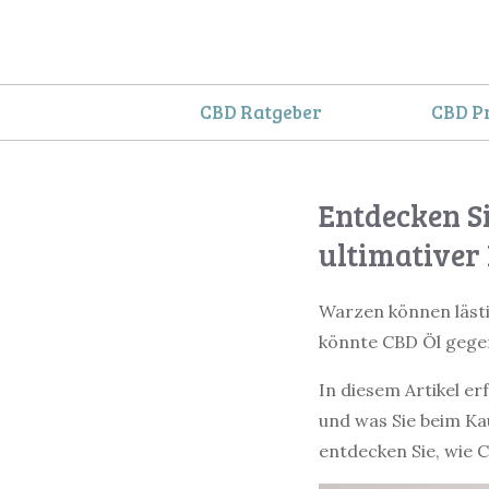
Springe
zum
Inhalt
CBD Ratgeber
CBD P
Entdecken Si
ultimativer
Warzen können lästi
könnte CBD Öl gege
In diesem Artikel e
und was Sie beim Kau
entdecken Sie, wie C