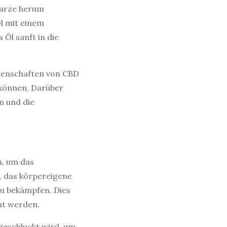
 Warze herum
l mit einem
Öl sanft in die
genschaften von CBD
 können. Darüber
m und die
, um das
, das körpereigene
u bekämpfen. Dies
ht werden.
 geschluckt wird, um