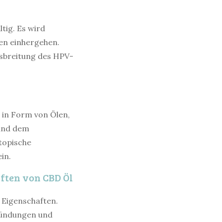
tig. Es wird
en einhergehen.
usbreitung des HPV-
 in Form von Ölen,
 und dem
topische
in.
ten von CBD Öl
Eigenschaften.
tzündungen und