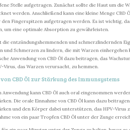
ffene Stelle aufgetragen. Zunächst sollte die Haut um die
cknet werden. Anschließend kann eine kleine Menge CBD Ö
den Fingerspitzen aufgetragen werden. Es ist wichtig, das 
, um eine optimale Absorption zu gewährleisten.
t die entzündungshemmenden und schmerzlindernden Ei
n und Schmerzen zu lindern, die mit Warzen einhergehen
ische Anwendung von CBD Öl dazu beitragen, das Wachstu
V-Virus, das Warzen verursacht, zu hemmen.
von CBD Öl zur Stärkung des Immunsystems
n Anwendung kann CBD Öl auch oral eingenommen werden
ken. Die orale Einnahme von CBD Öl kann dazu beitragen
rken und den Körper dabei unterstützen, das HPV-Virus z
ahme von ein paar Tropfen CBD Öl unter der Zunge erreic
Öl für ein paar Minuten unter der Zunge zu halten, bevor es