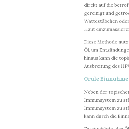
direkt auf die betro
gereinigt und getro
Wattestäbchen oder 
Haut einzumassieren
Diese Methode nutz
Öl, um Entzündunge
hinaus kann die top
Ausbreitung des HP
Orale Einnahme 
Neben der topische
Immunsystem zu stär
Immunsystem zu stä
kann durch die Einn
Es ist wichtig, das 