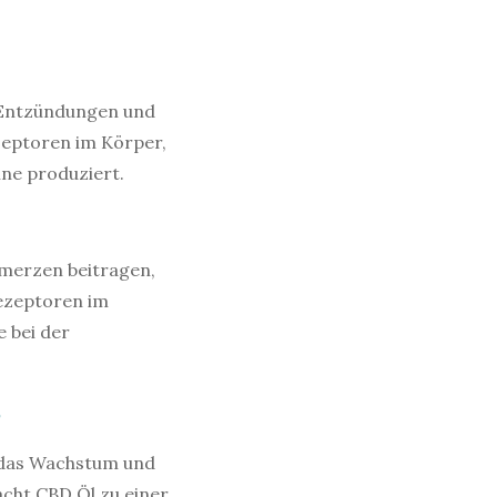
 Entzündungen und
zeptoren im Körper,
ne produziert.
merzen beitragen,
ezeptoren im
e bei der
s
s das Wachstum und
cht CBD Öl zu einer