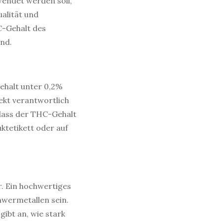
endet werden soll,
ualität und
C-Gehalt des
end.
Gehalt unter 0,2%
fekt verantwortlich
 dass der THC-Gehalt
ktetikett oder auf
r. Ein hochwertiges
hwermetallen sein.
gibt an, wie stark